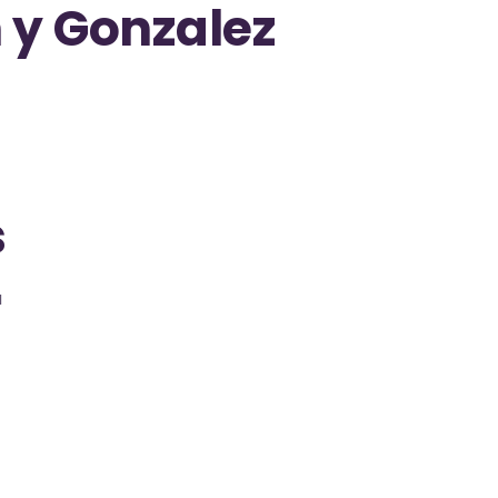
y Gonzalez
s
a